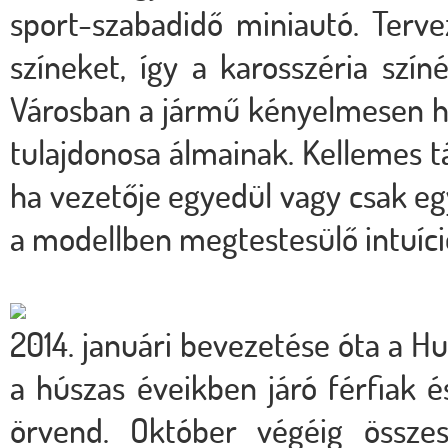
sport-szabadidő miniautó. Terv
színeket, így a karosszéria színé
Városban a jármű kényelmesen h
tulajdonosa álmainak. Kellemes tá
ha vezetője egyedül vagy csak egy
a modellben megtestesülő intuíció
2014. januári bevezetése óta a Hu
a húszas éveikben járó férfiak 
örvend. Október végéig össze