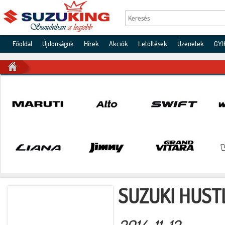
Főoldal
Újdonságok
Hírek
Akciók
Letöltések
Üzenetek
GYI
SUZUKI HUST