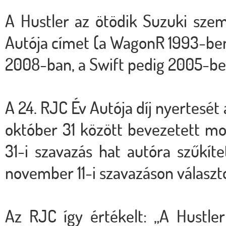
A Hustler az ötödik Suzuki sze
Autója címet (a WagonR 1993-be
2008-ban, a Swift pedig 2005-be
A 24. RJC Év Autója díj nyertesét 
október 31 között bevezetett mod
31-i szavazás hat autóra szűkít
november 11-i szavazáson választo
Az RJC így értékelt: „A Hustle