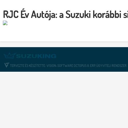
RJC Év Autója: a Suzuki korábbi s
TERVEZTE ÉS KÉSZÍTETTE: VISION-SOFTWARE OCTOPUS 8. ERP, ÜGYVITELI RENDSZER.